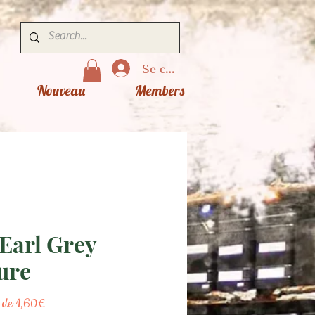
Se connecter
Nouveau
Members
 Earl Grey
ure
Prix
r de
1,60€