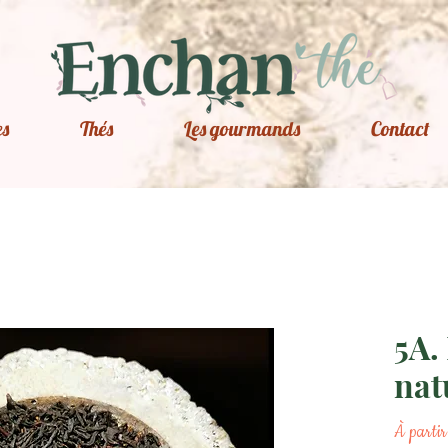
es
Thés
Les gourmands
Contact
5A.
nat
À parti