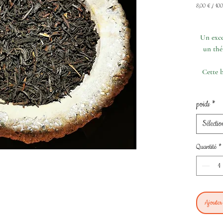
8,00 €
/
100
8,00 €
pour
100
Un exce
Grammes
un thé
Cette b
poids
*
Sélectio
Quantité
*
Ajouter