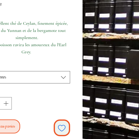
promotionnel
g
llent thé de Ceylan, finement épicée,
 du Yunnan et de la bergamote tout
simplement.
oisson ravira les amoureux du l'Earl
Grey.
nner
 au panier