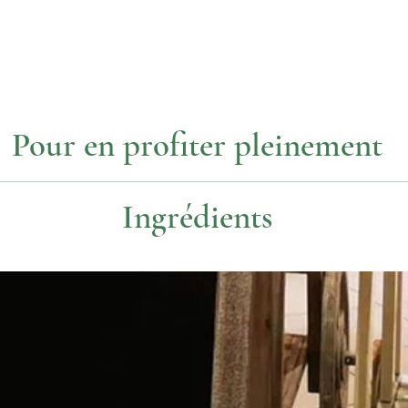
Pour en profiter pleinement
Température
Dosage
Ingrédients
90°
1 c. à thé
Thé noir, huile essentielle naturelle, bergamote.
80€/kg