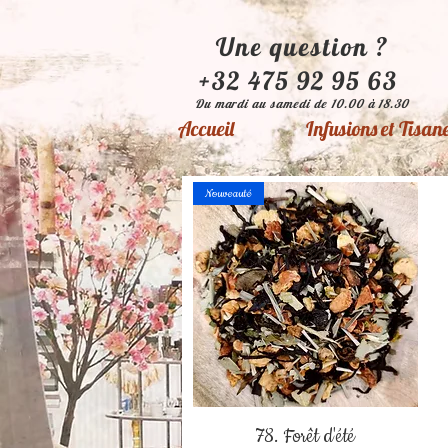
Une question ?
+32 475 92 95 63
Du mardi au samedi de 10.00 à 18.30
Accueil
Infusions et Tisan
Nouveauté
78. Forêt d'été
Aperçu rapide