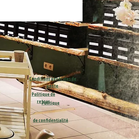
Conditions générales de
vente
Politique de
retour
Politique
de
confidentialité