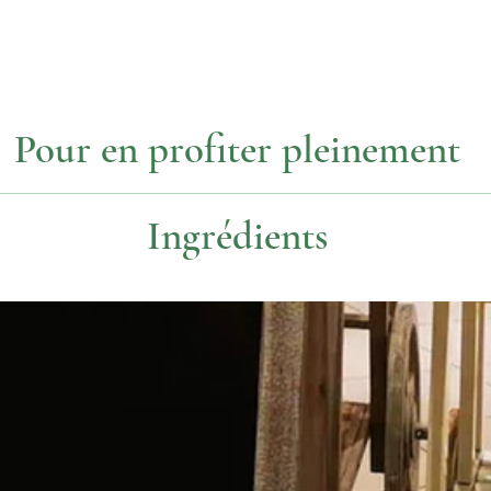
Pour en profiter pleinement
Température
Dosage
Ingrédients
90°
1 c. à thé
'orange, morceaux de cannelle, morceaux de gingembre, arôme, 
75€/kg