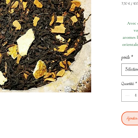
7,50 €
/
100
7,50 €
pour
100
Avec 
Grammes
vo
aromes l
orientale
poids
*
Sélectio
Quantité
*
Ajouter