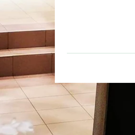
Temps d'infusion
3 à 5 minutes
thé noir, écorce d