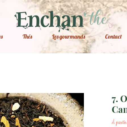
es
Thés
Les gourmands
Contact
7. 
Can
À parti