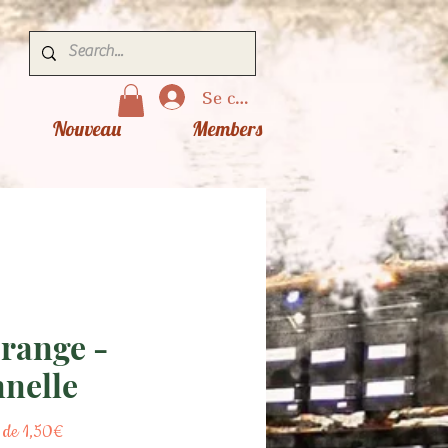
Se connecter
Nouveau
Members
Orange -
nelle
Prix
r de
1,50€