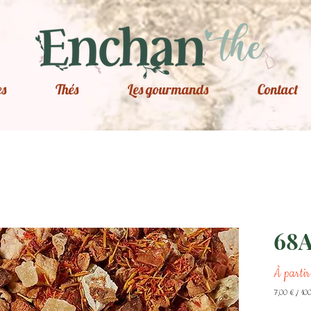
es
Thés
Les gourmands
Contact
68A
À parti
7,00 €
/
10
7,00 €