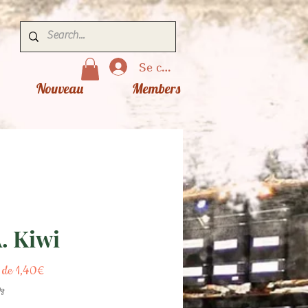
Se connecter
Nouveau
Members
. Kiwi
Prix
r de
1,40€
promotionnel
0g