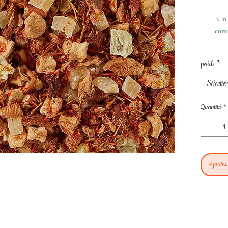
pour
100
Un 
Grammes
comp
poids
*
Sélectio
Quantité
*
Ajouter