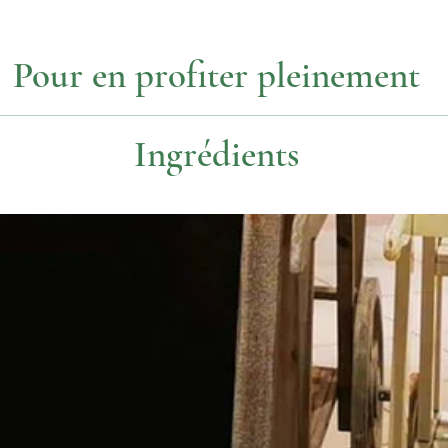
Pour en profiter pleinement
Température
Dosage
Ingrédients
95°
1 c. à thé
Ananas, sucre, pommes, arôme, kiwi lyophilisés, carthame
70€/kg