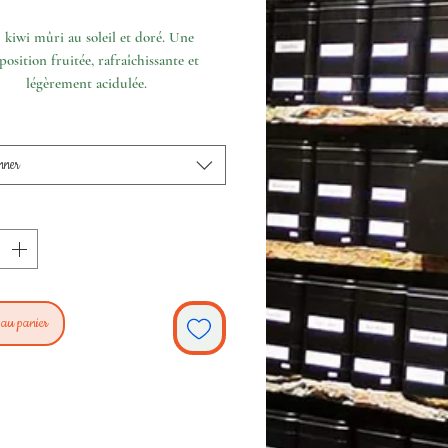
kiwi mûri au soleil et doré. Une
osition fruitée, rafraîchissante et
légèrement acidulée.
nner
 au panier