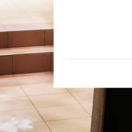
Temps d'infusion
5 à 10 minutes
thé blanc Pai Mu Tan, tonka, 