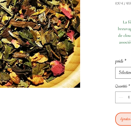
8,50 €
/
100
8,50 €
pour
100
La f
Grammes
breuvag
de clou
associ
poids
*
Sélectio
Quantité
*
Ajouter