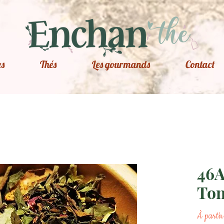
es
Thés
Les gourmands
Contact
46A
To
À parti