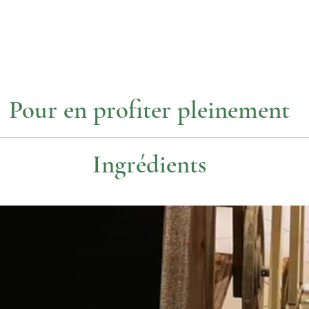
Pour en profiter pleinement
Température
Dosage
Ingrédients
75°
2 c. à thé
framboise lyophilisés, pétales de rose rouge, pétales de pivoine
betterave rouge.
85€/kg