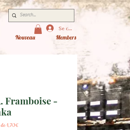
Se connecter
Nouveau
Members
. Framboise -
nka
Prix
r de
1,70€