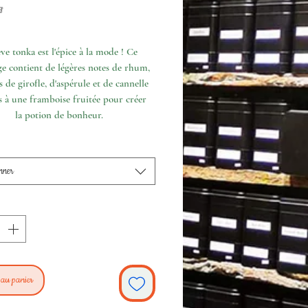
promotionnel
g
ève tonka est l'épice à la mode ! Ce
e contient de légères notes de rhum,
s de girofle, d'aspérule et de cannelle
és à une framboise fruitée pour créer
la potion de bonheur.
nner
 au panier