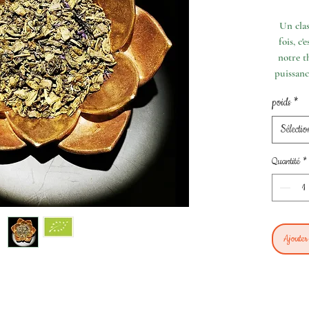
pour
100
Un clas
Grammes
fois, c'
notre t
puissanc
poids
*
Sélectio
Quantité
*
Ajouter