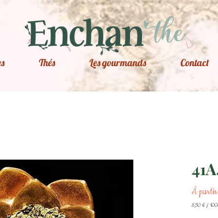
es
Thés
Les gourmands
Contact
41A
À parti
8,50 €
/
100
8,50 €