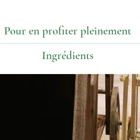
Pour en profiter pleinement
Température
Dosage
Ingrédients
85°
1 c. à thé
Thé vert, fleurs de violette
Issu de l'agriculture biologique
85€/kg