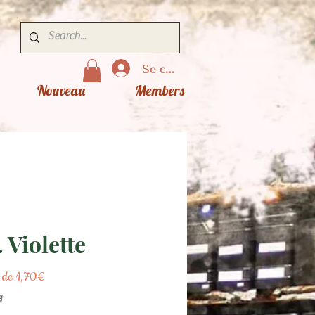
Se connecter
Nouveau
Members
. Violette
Prix
r de
1,70€
promotionnel
g