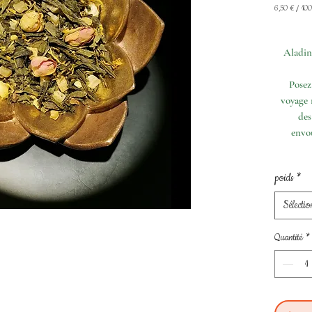
6,50 €
/
100
6,50 €
pour
100
Aladin,
Grammes
Posez
voyage 
des
envou
poids
*
Sélectio
Quantité
*