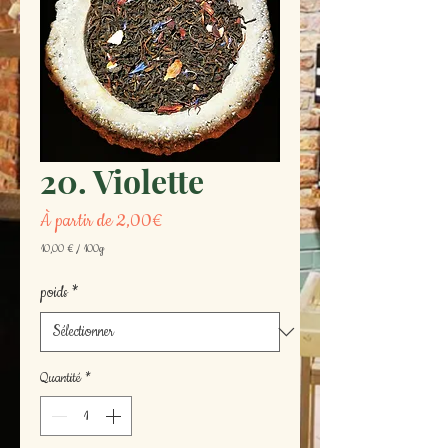
20. Violette
Prix
À partir de
2,00€
promotionnel
10,00 €
/
100g
10,00 €
pour
poids
*
100
Grammes
Quantité
*