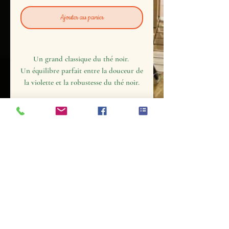
Ajouter au panier
Un grand classique du thé noir.
Un équilibre parfait entre la douceur de
la violette et la robustesse du thé noir.
Pour en
profiter
pleinement
Temps
Température
Ingrédients
d'infusion
Dosage