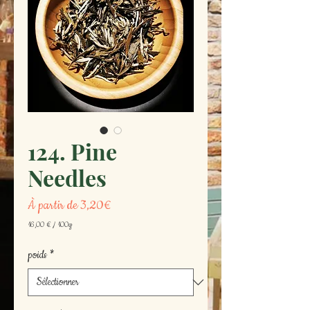
124. Pine
Needles
Prix
À partir de
3,20€
promotionnel
16,00 €
/
100g
16,00 €
pour
poids
*
100
Grammes