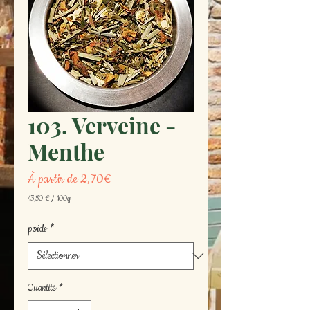
103. Verveine -
Menthe
Prix
À partir de
2,70€
promotionnel
13,50 €
/
100g
13,50 €
pour
poids
*
100
Grammes
Quantité
*