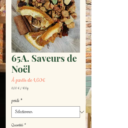
65A. Saveurs de
Noël
Prix
À partir de
1,60€
promotionnel
8,00 €
/
100g
8,00 €
pour
poids
*
100
Grammes
Quantité
*